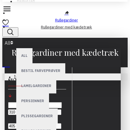
REGISTER
Rullegardiner
Rullegardiner med kædetræk
All
Rullegardiner med kædetræk
ALL
BESTIL FARVEPRØVER
Ingen produkter
FILTER
Clear
LAMELGARDINER
PRICE
PERSIENNER
PLISSEGARDINER
DKK