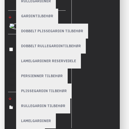
RULLEGARDINER
DKK
GARDINTILBEHØR
BRANDS
Tradationel
DOBBELT PLISSEGARDIN TILBEHØR
TAGS
DOBBELT RULLEGARDINTILBEHØR
Kædetræksrullegardiner -
Ensfarvede
LAMELGARDINER RESERVEDELE
Kædetræksrullegardiner -
Mønstrede
PERSIENNER TILBEHØR
Kædetræksrullegardiner -
Mørklægning
PLISSEGARDIN TILBEHØR
AVAILABILITY
RULLEGARDIN TILBEHØR
In Stock
LAMELGARDINER