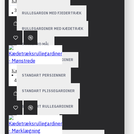
Kædetræksrullegardiner - Ensfarvede
365,80DKK
RULLEGARDIN MED FJEDERTRÆK
RULLEGARDINER MED KÆDETRÆK
STANDARD MÅL
STANDART LAMELGARDINER
Kædetræksrullegardiner - Mønstrede
STANDART PERSIENNER
451,94DKK
STANDART PLISSEGARDINER
STANDART RULLEGARDINER
PLISSEGARDINER