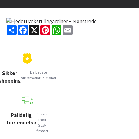
Share
Facebook
X
Pinterest
WhatsApp
Email
De bedste
Sikker
sikkerhedsfunktioner
shopping
Sikker
Pålidelig
med
forsendelse
GLS-
firmaet