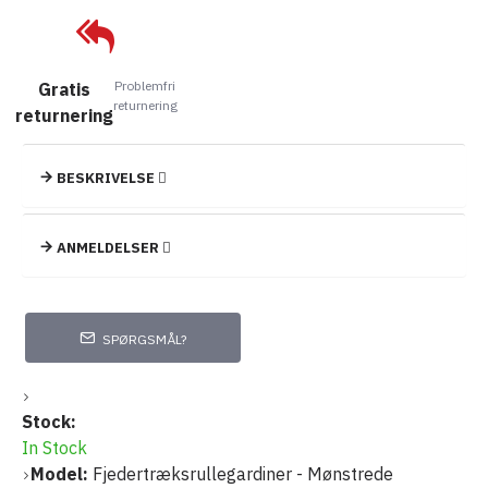
Problemfri
Gratis
returnering
returnering
BESKRIVELSE
ANMELDELSER
SPØRGSMÅL?
Stock:
In Stock
Model:
Fjedertræksrullegardiner - Mønstrede