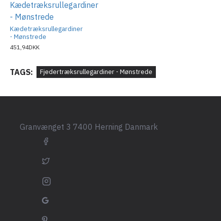
Kædetræksrullegardiner
- Mønstrede
451,94DKK
TAGS:
Fjedertræksrullegardiner - Mønstrede
Granvænget 3 7400 Herning Danmark