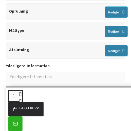
Oprulning
Redigér
Måltype
Redigér
Afslutning
Redigér
Yderligere İnformation
LIGNENDE PRODUKTER
LÆG I KURV
Dobbeltrullegardiner -
DUO