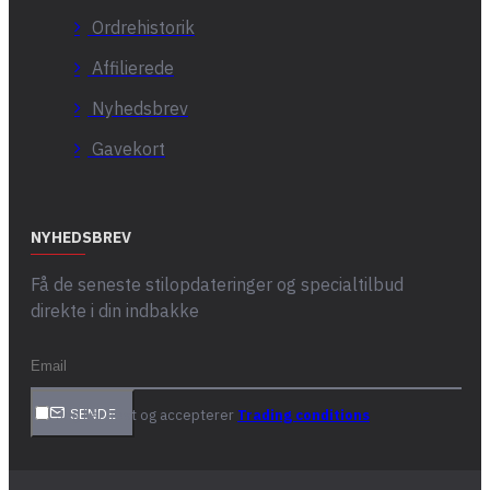
Ordrehistorik
Affilierede
Nyhedsbrev
Gavekort
NYHEDSBREV
Få de seneste stilopdateringer og specialtilbud
direkte i din indbakke
Jeg har læst og accepterer
Trading conditions
SENDE