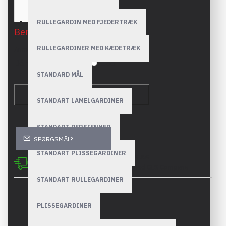
RULLEGARDIN MED FJEDERTRÆK
Bemærk:
HTML bliver ikke oversat!
RULLEGARDINER MED KÆDETRÆK
Anmeldelse
Dårlig
God
STANDARD MÅL
FORTSÆT
STANDART LAMELGARDINER
STANDART PERSIENNER
SPØRGSMÅL?
STANDART PLISSEGARDINER
Kvalitet og sikker forsendelse
Dine produkter sendes sikkert med GLS Company.
STANDART RULLEGARDINER
Stock:
PLISSEGARDINER
In Stock