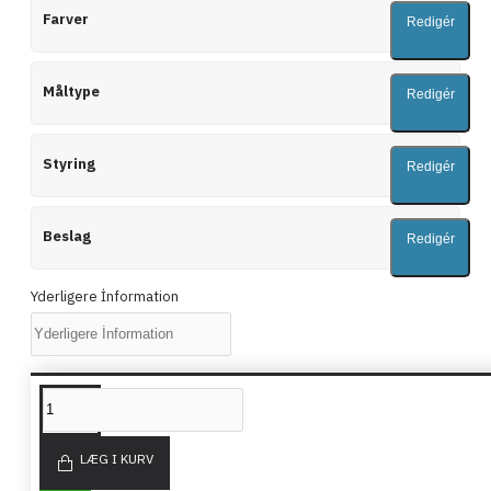
Farver
Redigér
Måltype
Redigér
Styring
Redigér
Beslag
Redigér
Yderligere İnformation
LIGNENDE PRODUKTER
LÆG I KURV