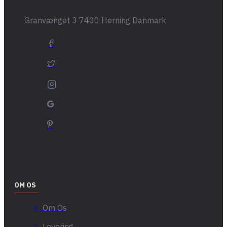
Granvænget 3 7400 Herning Danmark
OM OS
Om Os
Levering