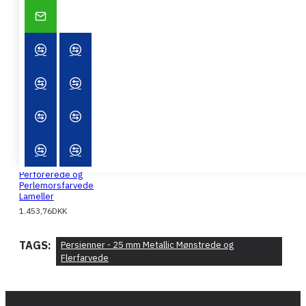
Persienner - 25 mm
Ensfarvede
1.017,16DKK
Persienner - 25 mm
Perforerede og
Perlemorsfarvede
Lameller
1.453,76DKK
TAGS:
Persienner - 25 mm Metallic Mønstrede og
Flerfarvede