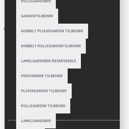
RULLEGARDINER
GARDINTILBEHØR
De bedste
Sikker
sikkerhedsfunktioner
shopping
DOBBELT PLISSEGARDIN TILBEHØR
DOBBELT RULLEGARDINTILBEHØR
Sikker
Pålidelig
LAMELGARDINER RESERVEDELE
med
forsendelse
GLS-
firmaet
PERSIENNER TILBEHØR
PLISSEGARDIN TILBEHØR
Problemfri
Gratis
RULLEGARDIN TILBEHØR
returnering
returnering
LAMELGARDINER