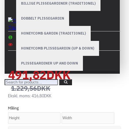
Model:
Persienner - 25 mm Metallic
BILLIGE PLISSEGARDINER (TRADITIONEL)
Mønstrede og Flerfarvede
DOBBELT PLISSEGARDIN
Tradationel
HONEYCOMB GARDIN (TRADITIONEL)
Products Sold: 0
Product Views: 1489
HONEYCOMB PLISSEGARDIN (UP & DOWN)
Baseret på 0 anmeldelser.
-
Skriv en anmeldelse
PLISSEGARDINER UP AND DOWN
491,82DKK
1.229,56DKK
Ekskl. moms:
416,80DKK
Måling