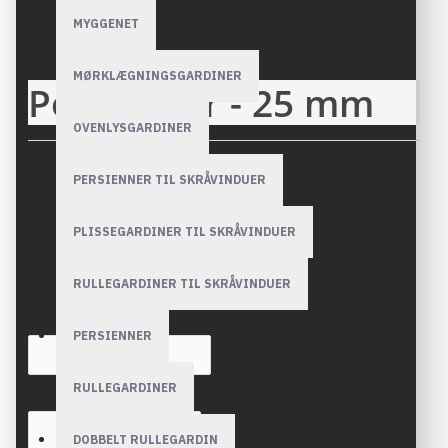
BESKRIVELSE
MYGGENET
MØRKLÆGNINGSGARDINER
Persienner - 25 mm
OVENLYSGARDINER
Metallic Mønstrede
og Flerfarvede
PERSIENNER TIL SKRÅVINDUER
ANMELDELSER
PLISSEGARDINER TIL SKRÅVINDUER
SKRIV EN ANMELDELSE
RULLEGARDINER TIL SKRÅVINDUER
Navn
PERSIENNER
RULLEGARDINER
Din anmeldelse
DOBBELT RULLEGARDIN